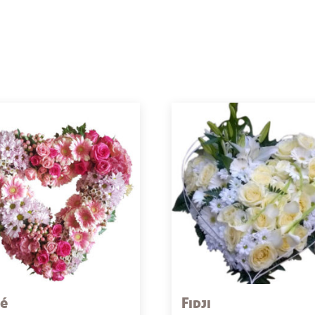
oé
Fidji