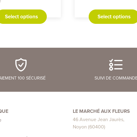
E
Ce
produit
Select options
Select options
a
plusieurs
variations.
Les
options
peuvent
être
choisies
AIEMENT 100 SÉCURISÉ
SUIVI DE COMMAND
sur
la
page
du
produit
QUE
LE MARCHÉ AUX FLEURS
46 Avenue Jean Jaurès,
e
Noyon (60400)