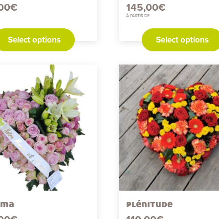
00
€
145,00
€
À PARTIR DE
Select options
Select options
ama
plénitude