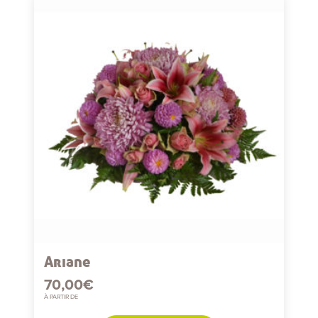
Ariane
70,00
€
À PARTIR DE
Ce