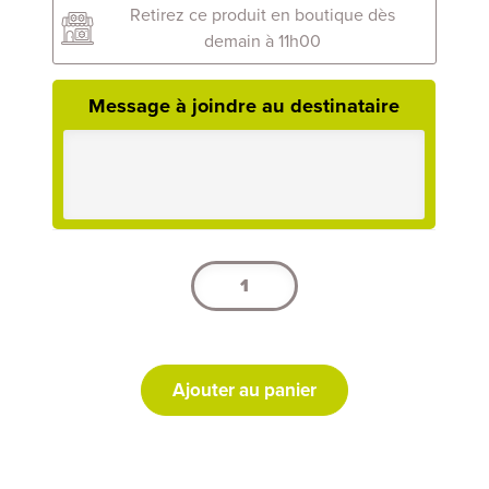
Retirez ce produit en boutique dès
demain à 11h00
Message à joindre au destinataire
quantité
de
Coussin
rond
de
Ajouter au panier
fleurs
blanches