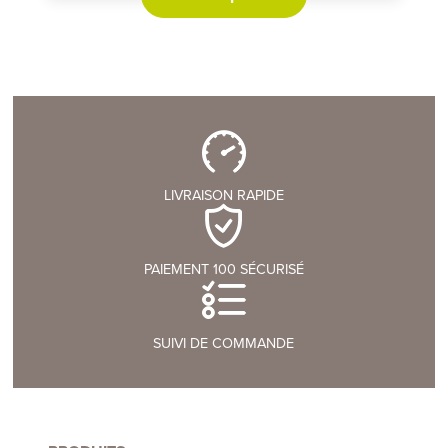
a
plusieurs
variations.
Les
options
peuvent
être
choisies
LIVRAISON RAPIDE
sur
la
page
PAIEMENT 100 SÉCURISÉ
du
produit
SUIVI DE COMMANDE