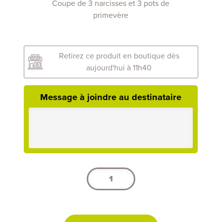
Coupe de 3 narcisses et 3 pots de
primevère
Retirez ce produit en boutique dès
aujourd'hui à 11h40
Message à joindre au destinataire
quantité
de
Coupe
de
Primevères