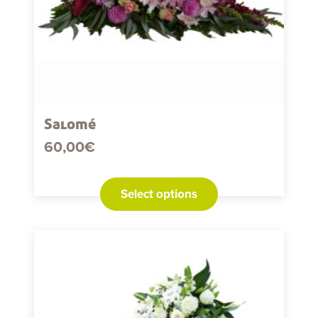
page
du
produit
Salomé
60,00
€
Select options