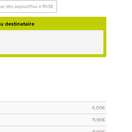
ue dès aujourd'hui à 11h36
u destinataire
0,00
€
11,90
€
11,90
€