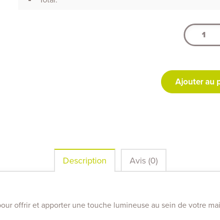
quantité
de
Les
Narcisses
de
Ajouter au 
ma
mamie
Description
Avis (0)
pour offrir et apporter une touche lumineuse au sein de votre ma