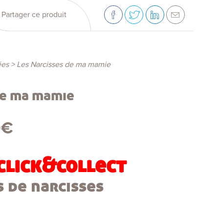
Partager ce produit
ées
>
Les Narcisses de ma mamie
de ma mamie
0
€
click&collect
 de narcisses