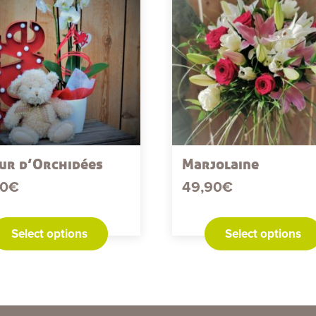
ur d’Orchidées
Marjolaine
90
€
49,90
€
Select options
Select options