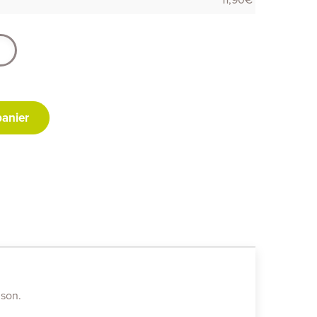
panier
ison.