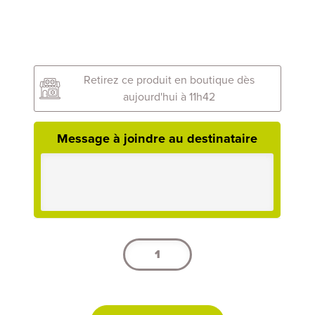
Retirez ce produit en boutique dès
aujourd'hui à 11h42
Message à joindre au destinataire
quantité
de
Bouquet
Pâques
N°5